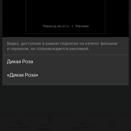
онлайн-просмотра.
Переход на ivi.ru
•
Реклама
Видео, доступное в рамках подписки на каталог фильмов
и сериалов, не сопровождается рекламой.
Дикая Роза
«Дикая Роза»
Читать
Кино онлайн
Прямой эфир
Шоу
новости