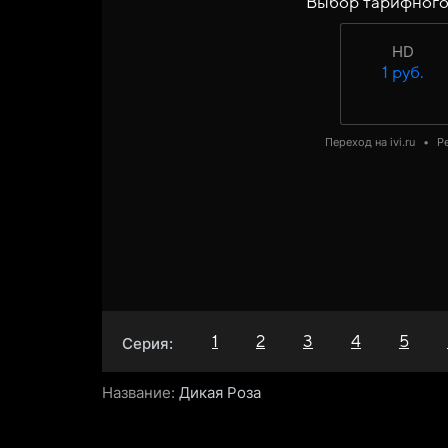
Выбор тарифного
HD
1 руб.
Переход на ivi.ru
•
Р
1
2
3
4
5
Серия:
Название:
Дикая Роза