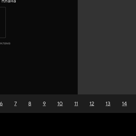
 плана
еклама
6
7
8
9
10
11
12
13
14