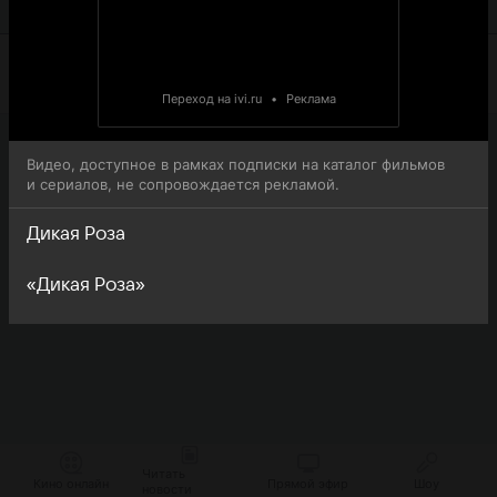
онлайн-просмотра.
Переход на ivi.ru
•
Реклама
Видео, доступное в рамках подписки на каталог фильмов
и сериалов, не сопровождается рекламой.
Дикая Роза
«Дикая Роза»
Читать
Кино онлайн
Прямой эфир
Шоу
новости