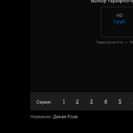
Выбор тарифного
HD
1 руб.
Переход на ivi.ru
•
Р
1
2
3
4
5
Серия:
Название:
Дикая Роза