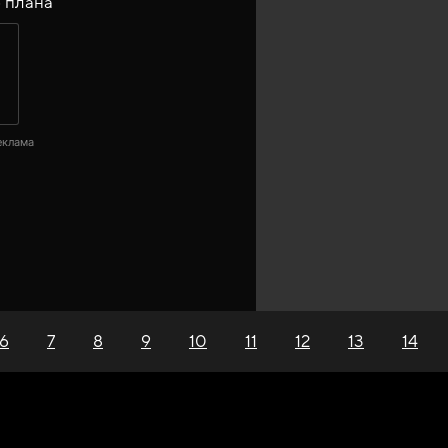
 плана
еклама
6
7
8
9
10
11
12
13
14