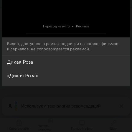
онлайн-просмотра.
Переход на ivi.ru
•
Реклама
Видео, доступное в рамках подписки на каталог фильмов
и сериалов, не сопровождается рекламой.
Дикая Роза
«Дикая Роза»
Используем
технологии рекомендаций
Читать
Кино онлайн
Прямой эфир
Шоу
новости