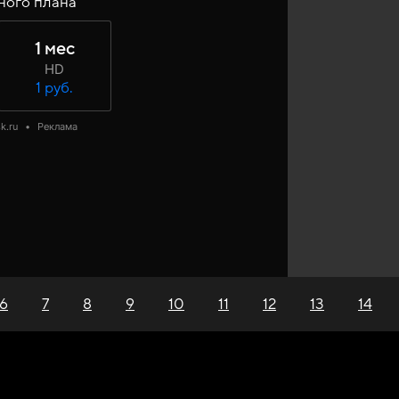
ного плана
1 мес
HD
1 руб.
k.ru
•
Реклама
6
7
8
9
10
11
12
13
14