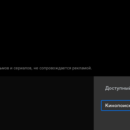
Телепрограмма
Звезды
льмов и сериалов, не сопровождается рекламой.
Доступный
Кинопоис