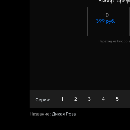
Выбор тариф
HD
399 руб.
Переход на kinopois
1
2
3
4
5
Серия:
Название:
Дикая Роза