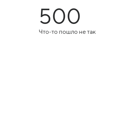
500
Что-то пошло не так