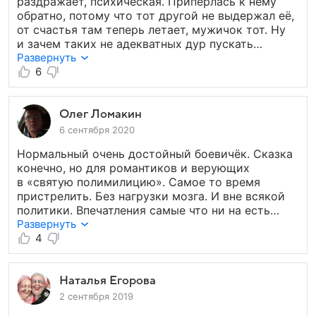
раздражает, психическая. Припёрлась к нему
хочу жобавить. либо не смотрим либо не каемся.
обратно, потому что тот другой не выдержал её,
нас за руки у экранов никто не держит.
от счастья там теперь летает, мужичок тот. Ну
и зачем таких не адекватных дур пускать
в фильм, испортили всё режиссёры... не умеете.
Развернуть
Константин, сам наверно в шоке от таких сцен,
6
вот даже заметно...
Олег Ломакин
6 сентября 2020
Нормальный очень достойный боевичёк. Сказка
конечно, но для романтиков и верующих
в «святую полимилицию». Самое то время
пристрелить. Без нагрузки мозга. И вне всякой
политики. Впечатления самые что ни на есть
положительные. Это со слов обывателя коих
Развернуть
миллионы уверен. Константин Юшкевич вне
4
всяких похвал. Врёт по сценарию как дышит
и при этом остаётся человеком с большой
буквы. Красавчик одним словом. где-
Наталья Егорова
то переигрывает где-то тупит. но это так
2 сентября 2019
задумано авторами. Нужно однозначно снимать