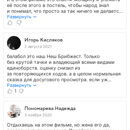
её после этого в постель, чтобы народ знал
и понимал, что просто за так ничего не делается.
Также сам БАЛАБОЛ-САНЯ стал пресноватым
Развернуть
со своими часто неуместными подколами
к своим сотрудникам.
Игорь Кисляков
2 августа 2021
балабол это наш Неш Брибжест. Только
без крутой тачки и владеющий всеми видами
единоборств. оценку снизил из
за повторяющихся ходов. а в целом нормальная
сказка для досугового просмотра. если уж
тупить возле телеэкрана то под этот сериал
Развернуть
время пролетает незаметно. очень хочется
1
увидеть продолжение. финал четвертого сезона
обещает продолжение. Брательник мариарти
скрылся. значит бедет продолжать мстить.
Пономарева Надежда
на самом деле не чем не хуже знатоков. зретеля
3 ноября 2020
не напрягают не приглошают принять участе
Отдыхаешь на этом фильме, но жена его да,
расследовании. все понятно все предсказуемо.