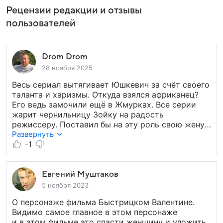
Рецензии редакции и отзывы
пользователей
Drom Drom
28 ноября 2025
Весь сериал вытягивает Юшкевич за счёт своего
таланта и харизмы. Откуда взялся африканец?
Его ведь замочили ещё в Жмурках. Все серии
жарит чернильницу Зойку на радость
режиссеру. Поставил бы на эту роль свою жену.
Слизень и бездельник Николсон раздражает,
Развернуть
и как герой, и как актер никудышный. Поэтому 4.
-1
Евгений Муштаков
5 ноября 2023
О персонаже фильма Быстрицком Валентине.
Видимо самое главное в этом персонаже
и в этом фильме это спасти женщину и уложить