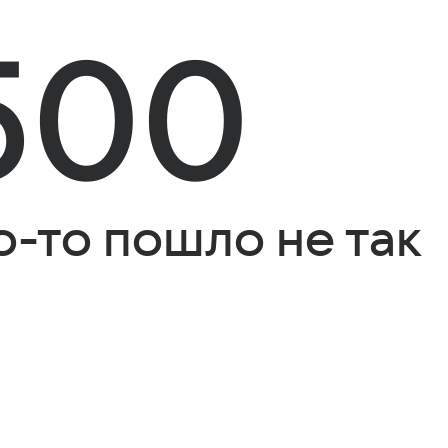
500
о-то пошло не так