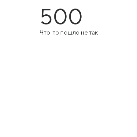
500
Что-то пошло не так