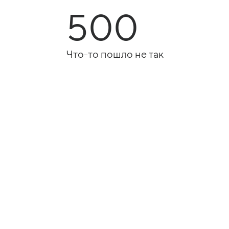
500
Что-то пошло не так