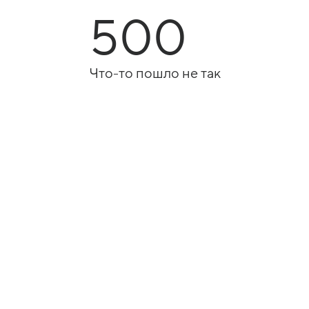
500
Что-то пошло не так