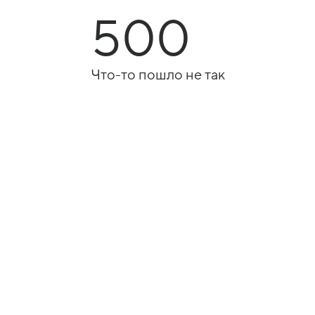
500
Что-то пошло не так