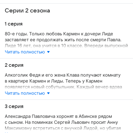
Серии 2 сезона
1 серия
80-е годы. Только любовь Кармен к дочери Лиде
заставляет ее продолжать жить после смерти Павла.
Лиде 16 лет, она учится в 10 классе. Впереди выпускной
вечер. Горе Кармен велико, и она начинает пить,
Читать полностью
обрекая быстро повзрослевшую Лиду на позорную
и нищенскую жизнь. За систематические пьянки
2 серия
партком объявляет Кармен выговор.
Алкоголик Федя и его жена Клава получают комнату
в квартире Кармен и Лиды. Теперь у Кармен
появляется новый собутыльник. Каждый вечер вдова
собирает у себя дома соседей-пьяниц, тратя
Читать полностью
последние деньги на алкоголь. Утром Лида убирает
горы немытой посуды после очередной попойки.
3 серия
Понимая всю бессмысленность операции, которая
Александра Павловича хоронят в Абинске рядом
в лучшем случае продлит жизнь на несколько тяжелых
с сыном. На поминках Сергей Львович просит Анну
месяцев страданий и боли, не желая стать еще одной
Максимовну встретиться с внучкой Лидой, но убитая
обузой для жены, Александр Павлович просит Сергея