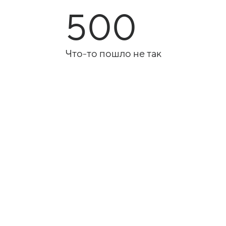
500
Что-то пошло не так