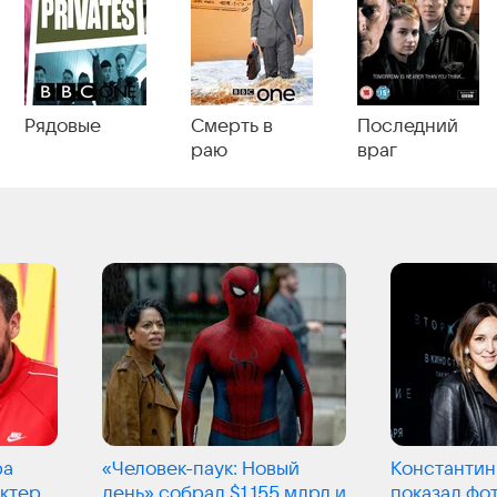
Рядовые
Смерть в
Последний
раю
враг
ра
«Человек-паук: Новый
Константин
актер
день» собрал $1,155 млрд и
показал фот