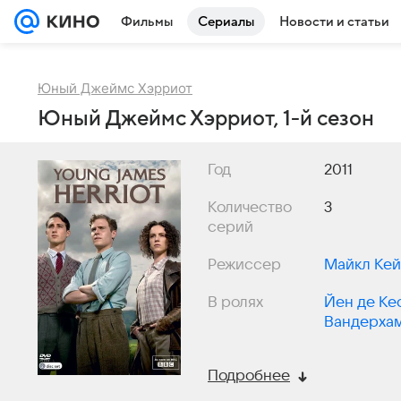
Фильмы
Сериалы
Новости и статьи
Юный Джеймс Хэрриот
Юный Джеймс Хэрриот, 1-й сезон
Год
2011
Количество
3
серий
Режиссер
Майкл Ке
В ролях
Йен де Ке
Вандерха
Гудолл
Подробнее