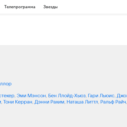
Телепрограмма
Звезды
йллор
стекер
,
Эми Мэнсон
,
Бен Ллойд-Хьюз
,
Гари Льюис
,
Джо
м
,
Тони Керран
,
Дэнни Рахим
,
Наташа Литтл
,
Ральф Райч
,