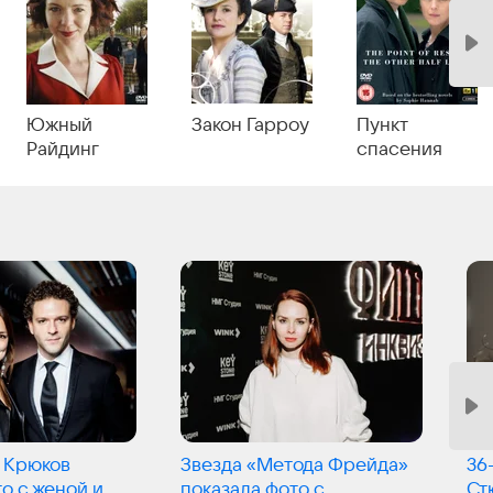
Южный
Закон Гарроу
Пункт
Райдинг
спасения
 Крюков
Звезда «Метода Фрейда»
36
о с женой и
показала фото с
Ст