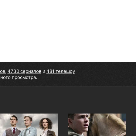
ов
,
4730 сериалов
и
481 телешоу
тного просмотра.