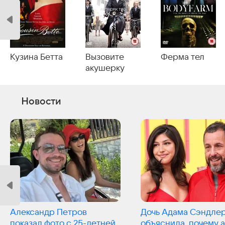
Кузина Бетта
Вызовите
Ферма тел
акушерку
Новости
Александр Петров
Дочь Адама Сэндле
показал фото с 25-летней
объяснила, почему 