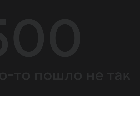
500
о-то пошло не так