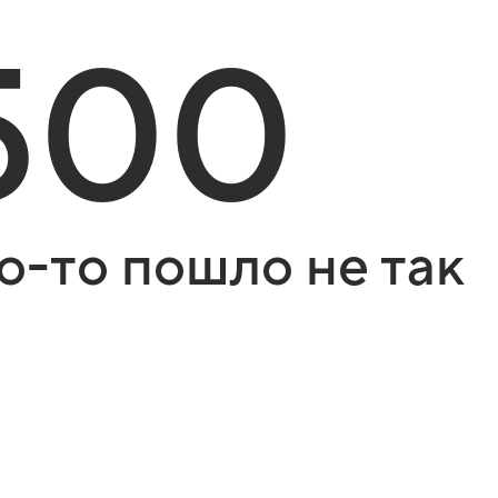
500
о-то пошло не так