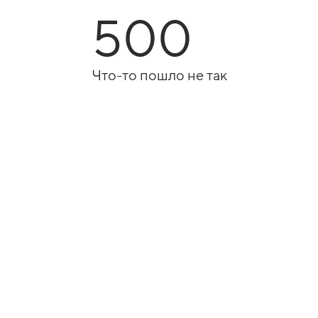
500
Что-то пошло не так