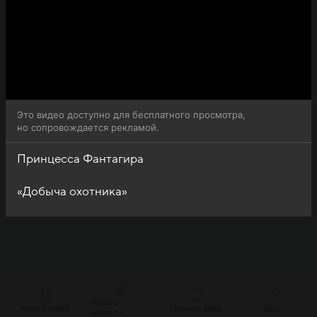
Это видео доступно для бесплатного просмотра,
но сопровождается рекламой.
Принцесса Фантагира
«Добыча охотника»
Читать
Кино онлайн
Прямой эфир
Шоу
новости