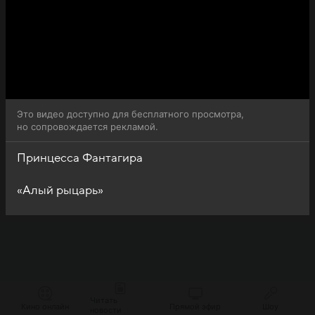
Это видео доступно для бесплатного просмотра,
но сопровождается рекламой.
Принцесса Фантагира
«Алый рыцарь»
Читать
Кино онлайн
Прямой эфир
Шоу
новости