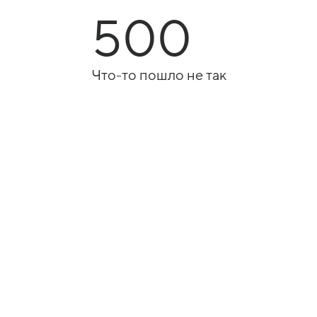
500
Что-то пошло не так