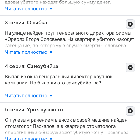
вдовы убитого находят большую сумму денег.
драгоценности, бандиты берут в заложники ее
Читать полностью
племянника.
Выясняется, что Гуреев, вместе с финансовым
директором фирмы Анастасией Коблик, занимался
3 серия: Ошибка
махинациями — выдавал поддельный товар
На улице найден труп генерального директора фирмы
за настоящий. Подозрение в убийстве падает
«Ореол» Егора Соловьева. На квартире убитого находят
на Коблик. Но она уверяет, что смерть партнера ей
завещание, по которому в случае смерти Соловьева
была не выгодна. Из разговора с ней становится
управление компанией переходит к его партнеру
Читать полностью
известным, что жена Гуреева всегда была истеричной
Беляеву.
особой и бешено его ревновала.
4 серия: Самоубийца
Есть и еще один подозреваемый — муж бывшей
Выпал из окна генеральный директор крупной
любовницы Соловьева. А в результате экспертизы
компании. Но было ли это самоубийство?
отпечатков пальцев на зажигалке, найденной на теле
убитого, в круг подозреваемых попадает некто
Читать полностью
Майор Старкова сомневается. У ее группы есть трое
Константинов, проходивший по делу о вооруженном
подозреваемых: партнер Сумцов, который не хотел
нападении на инкассаторов банка. Так кто же убийца?
отдавать долг, заместитель Поляков, желавший занять
5 серия: Урок русского
место босса, и вдова, ставшая после смерти мужа
С пулевым ранением в висок в своей машине найден
владелицей огромного состояния. А найти настоящего
стоматолог Пасхалов, а в квартире стоматолога
убийцу помогает фотограф Мальцев, на глазах которого
оперативники обнаруживают убитую жену Пасхалова.
Бойко выпал из окна. Кого же запечатлела фотосъемка?
На зеркале губной помадой написано слово
Читать полностью