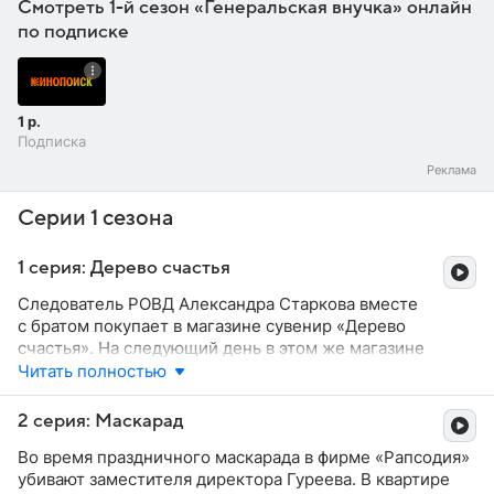
Смотреть 1-й сезон «Генеральская внучка» онлайн
по подписке
1 р.
Подписка
Серии 1 сезона
1 серия: Дерево счастья
Следователь РОВД Александра Старкова вместе
с братом покупает в магазине сувенир «Дерево
счастья». На следующий день в этом же магазине
совершается убийство продавца. Затем взламывают
Читать полностью
квартиру деда Александры. Старкова подозревает,
что вместо простых камушков на сувенире —
2 серия: Маскарад
настоящие бриллианты. И купив «Дерево счастья», она
Во время праздничного маскарада в фирме «Рапсодия»
оказалась замешанной в дело о контрабанде
убивают заместителя директора Гуреева. В квартире
бриллиантами. Пытаясь получить у Старковой