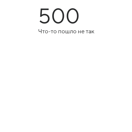
500
Что-то пошло не так