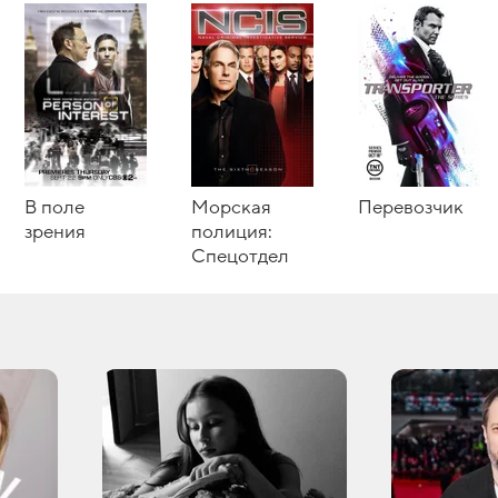
В поле
Морская
Перевозчик
зрения
полиция:
Спецотдел