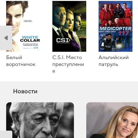
Белый
C.S.I. Место
Альпийский
воротничок
преступлени
патруль
я
Новости