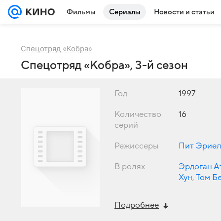
Фильмы
Сериалы
Новости и статьи
Спецотряд «Кобра»
Спецотряд «Кобра», 3-й сезон
Год
1997
Количество
16
серий
Режиссеры
Пит Эриел
В ролях
Эрдоган А
Хун
,
Том Б
Подробнее