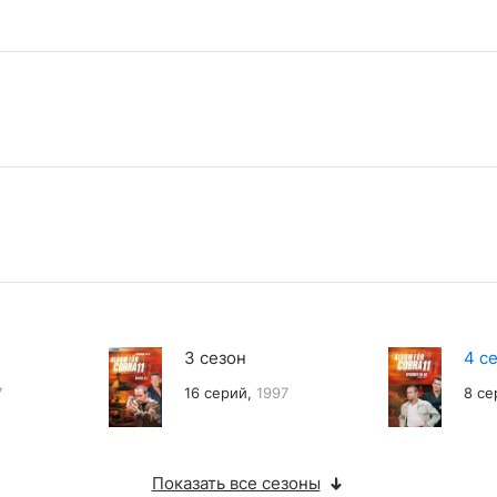
3 сезон
4 с
7
16 серий,
1997
8 се
Показать все сезоны