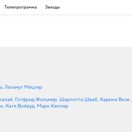
Телепрограмма
Звезды
ь
,
Гельмут Мецгер
талай
,
Готфрид Фольмер
,
Шарлотта Шваб
,
Карина Визе
,
ек
,
Катя Войвуд
,
Марк Келлер