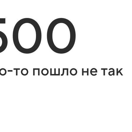
500
о-то пошло не так