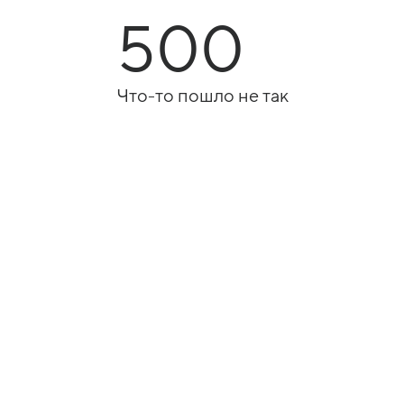
500
Что-то пошло не так