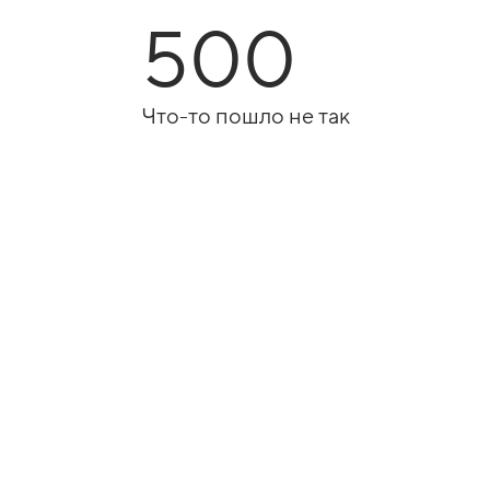
500
Что-то пошло не так