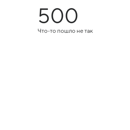
500
Что-то пошло не так