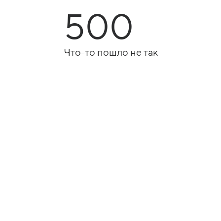
500
Что-то пошло не так