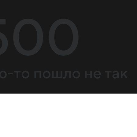
500
о-то пошло не так