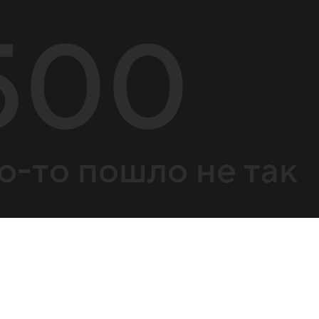
500
о-то пошло не так