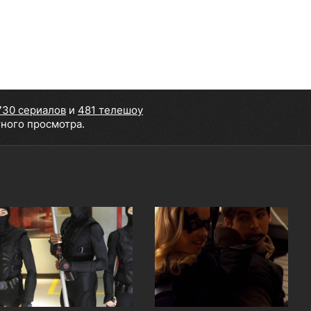
730 сериалов
и
481 телешоу
тного просмотра.