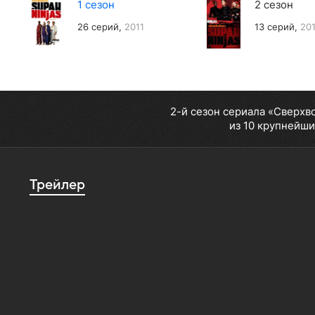
1 сезон
2 сезон
26 серий,
2011
13 серий,
20
2-й сезон сериала «Сверхв
из 10 крупнейши
Трейлер