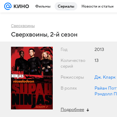
Фильмы
Сериалы
Новости и статьи
Сверхвоины
Сверхвоины, 2-й сезон
Год
2013
Количество
13
серий
Режиссеры
Дж. Кларк
В ролях
Райан Пот
Рэндолл П
Мэттью Га
Подробнее