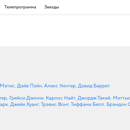
Телепрограмма
Звезды
 Мэтис
,
Дэйв Пэйн
,
Алекс Уинтер
,
Дэвид Баррет
тер
,
Грейси Дзинни
,
Карлос Найт
,
Джордж Такей
,
Мэттью
арк
,
Джейк Хуанг
,
Трэвис Вонг
,
Тиффани Белл
,
Брэндон С
мли
,
Марисса Куэвас
,
Майк Мо