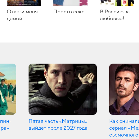
Отвези меня
Просто секс
В Россию за
домой
любовью!
спин-
Пятая часть «Матрицы»
Как снимал
ара»
выйдет после 2027 года
сериал «Меж
съемочного