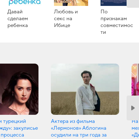
Давай
Любовь и
По
сделаем
секс на
признакам
ребенка
Ибице
совместимос
ти
и турецкий
Актера из фильма
На
ду»: закулисье
«Лермонов» Аблогина
ме
 процесса
осудили на три года за
«Д