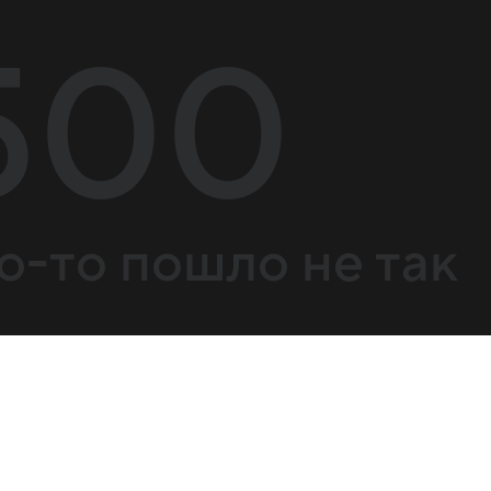
500
о-то пошло не так