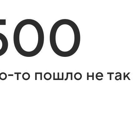
500
о-то пошло не так