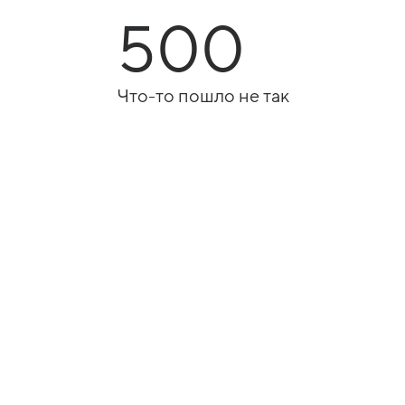
500
Что-то пошло не так