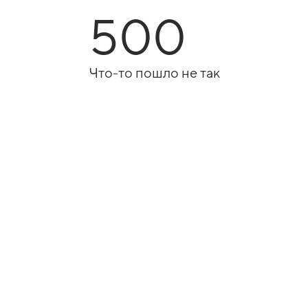
500
Что-то пошло не так