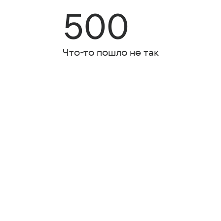
500
Что-то пошло не так