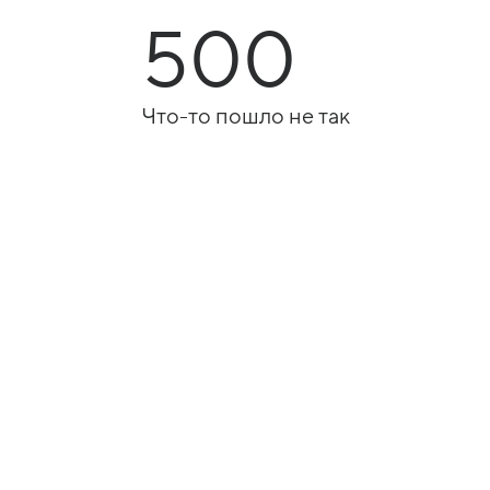
500
Что-то пошло не так