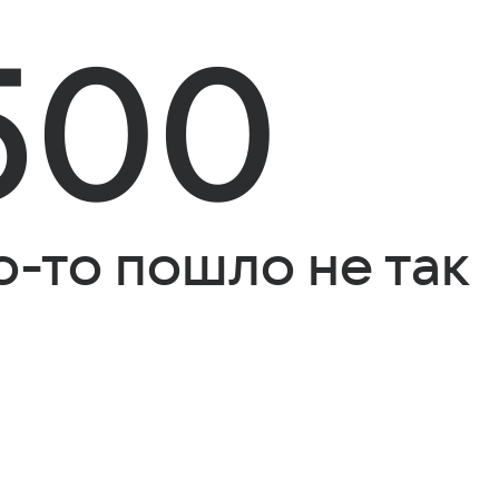
500
о-то пошло не так