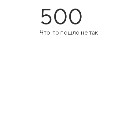
500
Что-то пошло не так