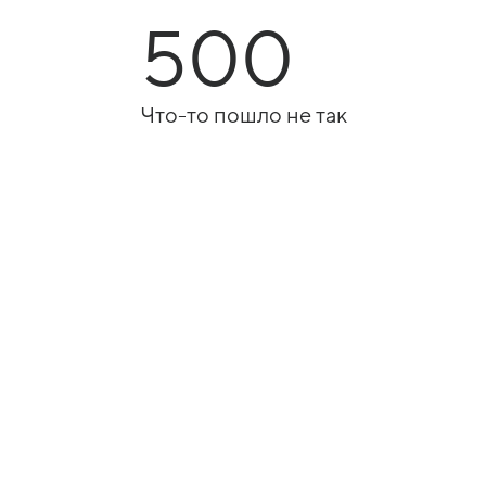
500
Что-то пошло не так