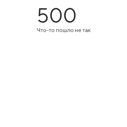
500
Что-то пошло не так