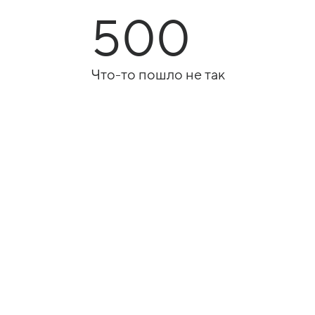
500
Что-то пошло не так