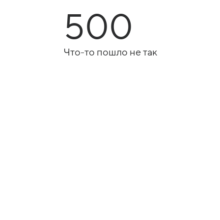
500
Что-то пошло не так