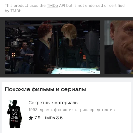
This product uses the
TMDb
API but is not endorsed or certified
by TMDb.
Похожие фильмы и сериалы
Секретные материалы
1993, драма, фантастика, триллер, детектив
7.9
8.6
IMDb