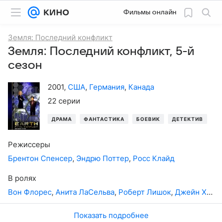
Фильмы онлайн
Земля: Последний конфликт
Земля: Последний конфликт, 5-й
сезон
2001
,
США
,
Германия
,
Канада
22 серии
ДРАМА
ФАНТАСТИКА
БОЕВИК
ДЕТЕКТИВ
Режиссеры
Брентон Спенсер
,
Эндрю Поттер
,
Росс Клайд
В ролях
Вон Флорес
,
Анита ЛаСельва
,
Роберт Лишок
,
Джейн Хейтмейер
Показать подробнее