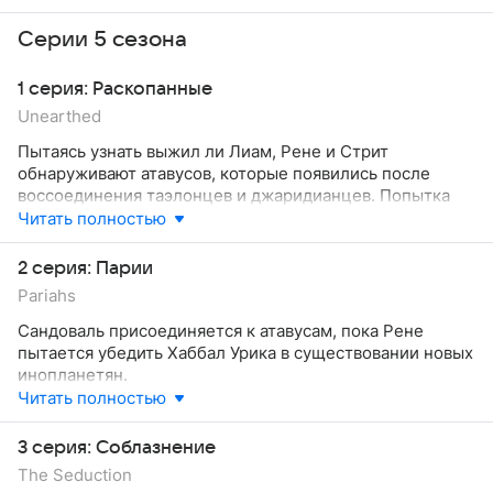
Серии 5 сезона
1 серия: Раскопанные
Unearthed
Пытаясь узнать выжил ли Лиам, Рене и Стрит
обнаруживают атавусов, которые появились после
воссоединения таэлонцев и джаридианцев. Попытка
астронавтов проникнуть на борт корабля-матки
Читать полностью
пресекается выжившим Сандовалем.
2 серия: Парии
Pariahs
Сандоваль присоединяется к атавусам, пока Рене
пытается убедить Хаббал Урика в существовании новых
инопланетян.
Читать полностью
3 серия: Соблазнение
The Seduction