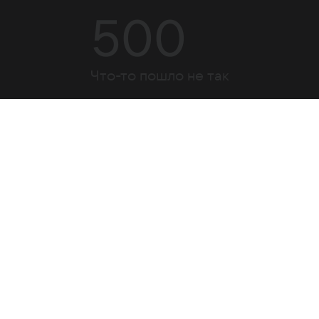
500
Что-то пошло не так