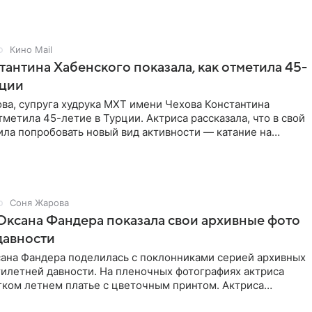
Кино Mail
антина Хабенского показала, как отметила 45-
рции
ва, супруга худрука МХТ имени Чехова Константина
тметила 45-летие в Турции. Актриса рассказала, что в свой
ла попробовать новый вид активности — катание на
 а
Соня Жарова
Оксана Фандера показала свои архивные фото
давности
сана Фандера поделилась с поклонниками серией архивных
тилетней давности. На пленочных фотографиях актриса
гком летнем платье с цветочным принтом. Актриса
то