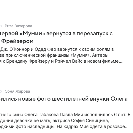
риносили в
Рита Захарова
первой «Мумии» вернутся в перезапуск с
 Фрейзером
Дж. О’Коннор и Одед Фер вернутся к своим ролям в
аве приключенческой франшизы «Мумия». Актеры
 к Брендану Фрейзеру и Рэйчел Вайс в новом фильме,
line. Зрители
Соня Жарова
вились новые фото шестилетней внучки Олега
него сына Олега Табакова Павла Мии исполнилось 6 лет. В
дения девочки ее мать, актриса Софья Синицина,
дкими фото наследницы. На кадрах Мия одета в розовое