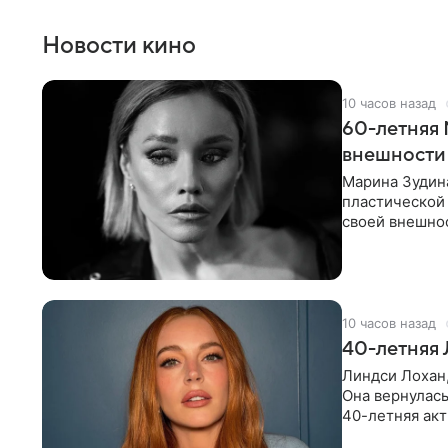
Новости кино
10 часов назад
60-летняя 
внешности
Марина Зудина
пластической 
своей внешнос
кадрах вдова
10 часов назад
40-летняя 
Линдси Лохан,
Она вернулась
40-летняя акт
восторгом