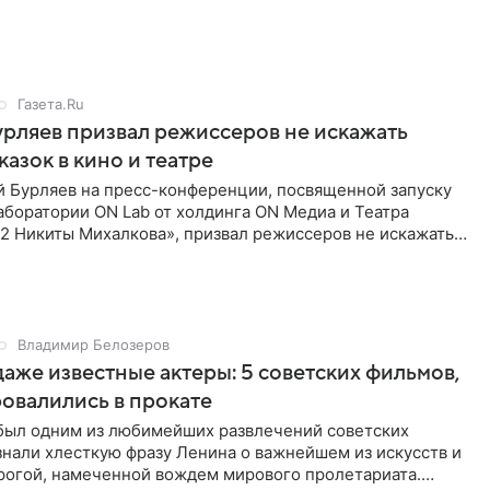
Газета.Ru
рляев призвал режиссеров не искажать
казок в кино и театре
й Бурляев на пресс-конференции, посвященной запуску
боратории ON Lab от холдинга ON Медиа и Театра
2 Никиты Михалкова», призвал режиссеров не искажать
мысл
Владимир Белозеров
даже известные актеры: 5 советских фильмов,
овалились в прокате
 был одним из любимейших развлечений советских
знали хлесткую фразу Ленина о важнейшем из искусств и
рогой, намеченной вождем мирового пролетариата.