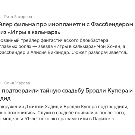
Рита Захарова
йлер фильма про инопланетян с Фассбендером
 из «Игры в кальмара»
ованный трейлер фантастического блокбастера
главных ролях — звезда «Игры в кальмара» Чон Хо-ен, а
Фассбендер и Алисия Викандер. Сюжет разворачивается
и, которую
Соня Жарова
подтвердили тайную свадьбу Брэдли Купера и
дид
 окружения Джиджи Хадид и Брэдли Купера подтвердили,
йно поженились. Слухи о свадьбе появились после того,
 модель и 51-летнего актера заметили в Париже с