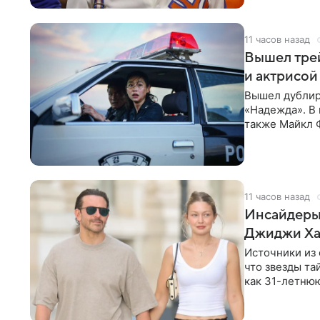
11 часов назад
Вышел тре
и актрисой
Вышел дублир
«Надежда». В 
также Майкл 
вокруг находк
11 часов назад
Инсайдеры 
Джиджи Ха
Источники из
что звезды та
как 31-летнюю
кольцами на