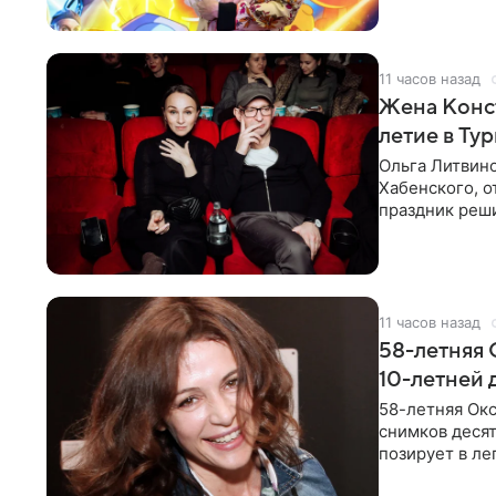
11 часов назад
Жена Конст
летие в Ту
Ольга Литвино
Хабенского, о
праздник реши
электрофойле,
11 часов назад
58-летняя 
10-летней 
58-летняя Ок
снимков деся
позирует в ле
призналась, ч