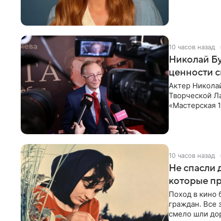
10 часов назад
Николай Бу
ценности с
Актер Никола
Творческой Ла
«Мастерская 1
ценности и с
10 часов назад
Не спасли 
которые пр
Поход в кино
граждан. Все 
смело шли до