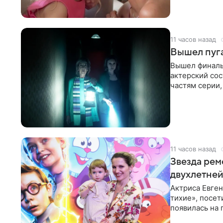
11 часов назад
Вышел пуг
Вышел финаль
актерский со
частям серии,
Спруэлл.
11 часов назад
Звезда рем
двухлетне
Актриса Евген
тихие», посет
появилась на
вселенные» в