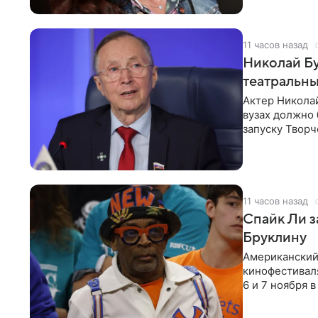
11 часов назад
Николай Бу
театральны
Актер Николай
вузах должно
запуску Творч
11 часов назад
Спайк Ли з
Бруклину
Американский
кинофестиваля
6 и 7 ноября 
посвящен