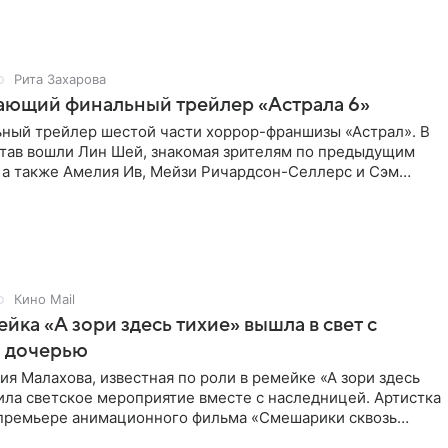
Рита Захарова
ающий финальный трейлер «Астрала 6»
ный трейлер шестой части хоррор-франшизы «Астрал». В
став вошли Лин Шей, знакомая зрителям по предыдущим
 а также Амелия Ив, Мейзи Ричардсон-Селлерс и Сэм
Кино Mail
ейка «А зори здесь тихие» вышла в свет с
й дочерью
ия Малахова, известная по роли в ремейке «А зори здесь
ила светское мероприятие вместе с наследницей. Артистка
 премьере анимационного фильма «Смешарики сквозь