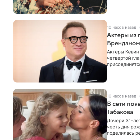
Кинотеатры п
10 часов назад
Актеры из 
Бренданом
Актеры Кевин 
четвертой гл
присоединятся
сообщает Dead
10 часов назад
В сети поя
Табакова
Дочери 31-лет
честь дня рож
поделилась ре
платье с