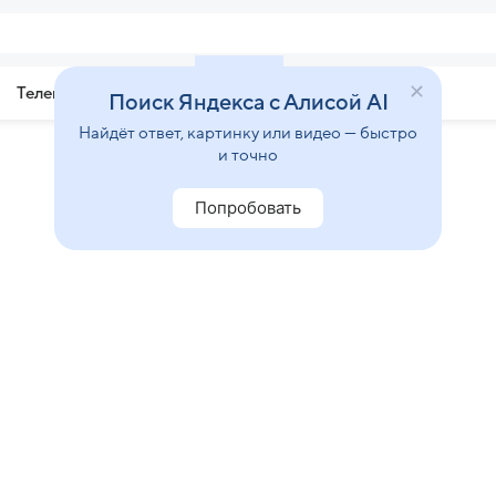
Телепрограмма
Звезды
Поиск Яндекса с Алисой AI
Найдёт ответ, картинку или видео — быстро
и точно
Попробовать