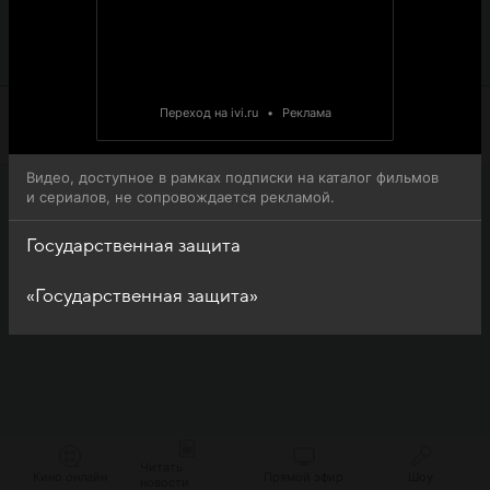
защита - обратите внимание, что 2-я серия 1-го сезона
сериала Государственная защита доступна для онлайн-
просмотра.
Переход на ivi.ru
•
Реклама
Видео, доступное в рамках подписки на каталог фильмов
и сериалов, не сопровождается рекламой.
Государственная защита
«Государственная защита»
Читать
Кино онлайн
Прямой эфир
Шоу
новости