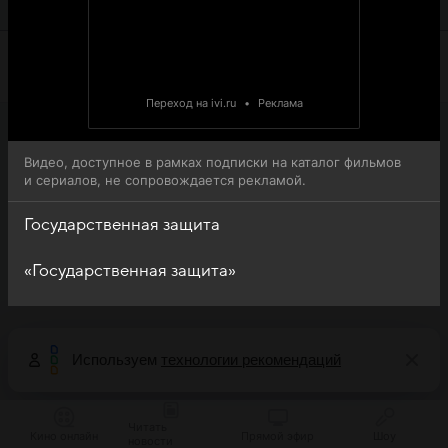
просмотра.
Переход на ivi.ru
•
Реклама
Видео, доступное в рамках подписки на каталог фильмов
и сериалов, не сопровождается рекламой.
Государственная защита
«Государственная защита»
Используем
технологии рекомендаций
Читать
Кино онлайн
Прямой эфир
Шоу
новости