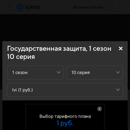
Фильмы онлайн
Государственная защита,
1
сезон
10
серия
1 сезон
10 серия
Ivi (1 руб.)
«Кино Mail» представляет вашему вниманию 10-ю
серию 1-го сезона сериала Государственная защита: вы
можете ознакомиться с кратким содержанием 10-й
серии 1-ого сезона телесериала Государственная
Выбор тарифного плана
защита - обратите внимание, что 10-я серия 1-го сезона
1 руб.
сериала Государственная защита доступна для онлайн-